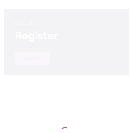
+49 (0)341 30874620
info@kontor-leipzig.de
NEW USER?
Register
VERANSTALTUNGEN
Sign up
Home
/
Veranstaltungen